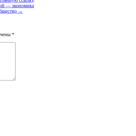
тоянную ссылку
.
ий — экономика
Общество
→
ечены
*