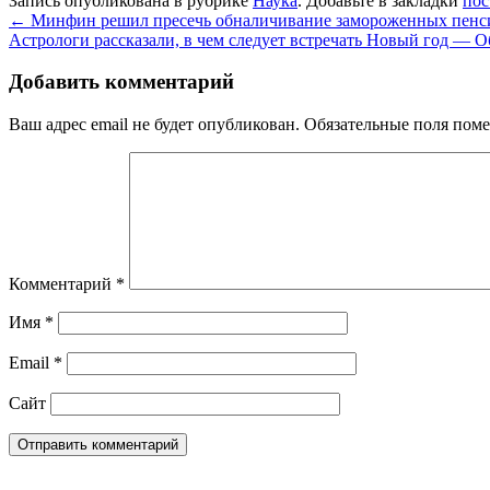
Запись опубликована в рубрике
Наука
. Добавьте в закладки
пос
←
Минфин решил пресечь обналичивание замороженных пенс
Астрологи рассказали, в чем следует встречать Новый год — 
Добавить комментарий
Ваш адрес email не будет опубликован.
Обязательные поля пом
Комментарий
*
Имя
*
Email
*
Сайт