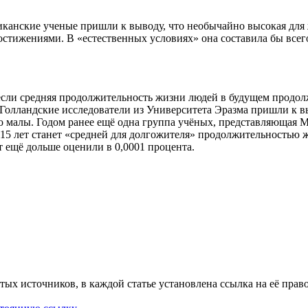
иканские ученые пришли к выводу, что необычайно высокая для
тижениями. В «естественных условиях» она составила бы всего
если средняя продолжительность жизни людей в будущем продолж
. Голландские исследователи из Университета Эразма пришли к 
айно малы. Годом ранее ещё одна группа учёных, представляюща
115 лет станет «средней для долгожителя» продолжительностью
ёт ещё дольше оценили в 0,0001 процента.
тых источников, в каждой статье установлена ссылка на её прав