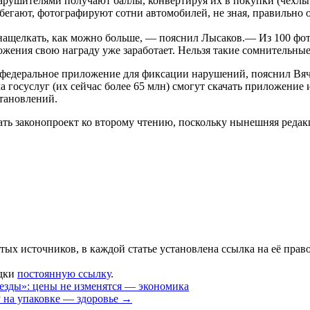
нарушителями получают баллы, конвертируя их в покупки (чехлы
бегают, фотографируют сотни автомобилей, не зная, правильно о
щелкать, как можно больше, — пояснил Лысаков.— Из 100 фотог
жения свою награду уже заработает. Нельзя такие сомнительные
е федеральное приложение для фиксации нарушений, пояснил Вя
а госуслуг (их сейчас более 65 млн) смогут скачать приложени
тановлений.
ать законопроект ко второму чтению, поскольку нынешняя реда
тых источников, в каждой статье установлена ссылка на её прав
адки
постоянную ссылку
.
езды»: цены не изменятся — экономика
у на упаковке — здоровье
→