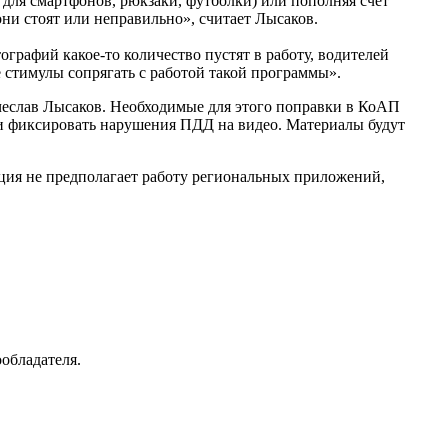
 для смартфонов, рюкзаки, футболки) или пополняя счет
ни стоят или неправильно», считает Лысаков.
рафий какое-то количество пустят в работу, водителей
 стимулы сопрягать с работой такой программы».
чеслав Лысаков. Необходимые для этого поправки в КоАП
е и фиксировать нарушения ПДД на видео. Материалы будут
кция не предполагает работу региональных приложений,
ообладателя.