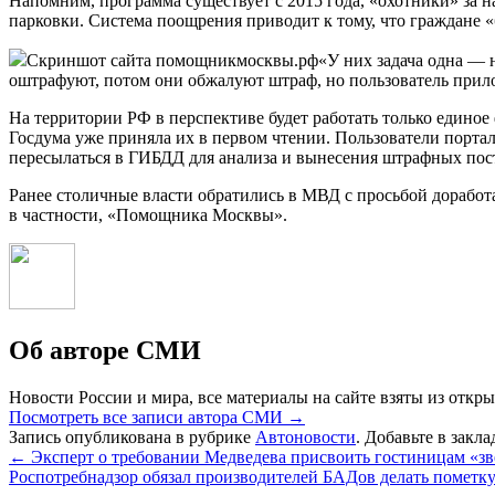
Напомним, программа существует с 2015 года, «охотники» за 
парковки. Система поощрения приводит к тому, что граждане «
Скриншот сайта помощникмосквы.рф«У них задача одна — на
оштрафуют, потом они обжалуют штраф, но пользователь прило
На территории РФ в перспективе будет работать только едино
Госдума уже приняла их в первом чтении. Пользователи портал
пересылаться в ГИБДД для анализа и вынесения штрафных пос
Ранее столичные власти обратились в МВД с просьбой доработ
в частности, «Помощника Москвы».
Об авторе СМИ
Новости России и мира, все материалы на сайте взяты из откры
Посмотреть все записи автора СМИ
→
Запись опубликована в рубрике
Автоновости
. Добавьте в закл
←
Эксперт о требовании Медведева присвоить гостиницам «зв
Роспотребнадзор обязал производителей БАДов делать пометк