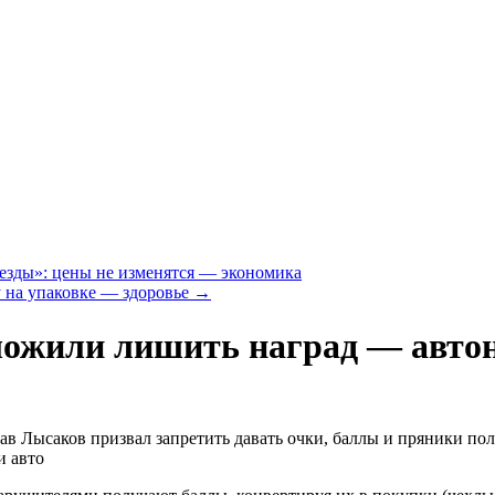
езды»: цены не изменятся — экономика
у на упаковке — здоровье
→
ожили лишить наград — автон
лав Лысаков призвал запретить давать очки, баллы и пряники 
и авто