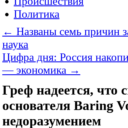
Происшествия
Политика
←
Названы семь причин з
наука
Цифра дня: Россия накопи
— экономика
→
Греф надеется, что 
основателя Baring V
недоразумением