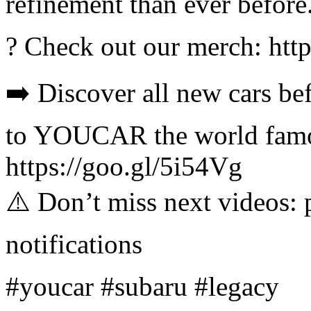
refinement than ever before
? Check out our merch: http
➡️ Discover all new cars be
to YOUCAR the world famo
https://goo.gl/5i54Vg
⚠️ Don’t miss next videos: pr
notifications
#youcar #subaru #legacy