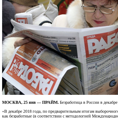
МОСКВА, 25 янв — ПРАЙМ.
Безработица в России в декабре
«В декабре 2018 года, по предварительным итогам
выборочного
как безработные (в соответствии с методологией Международно