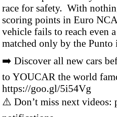
race for safety. With nothi
scoring points in Euro NCAP
vehicle fails to reach even a
matched only by the Punto 
➡️ Discover all new cars be
to YOUCAR the world famo
https://goo.gl/5i54Vg
⚠️ Don’t miss next videos: pr