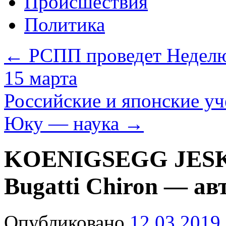
Происшествия
Политика
←
РСПП проведет Неделю 
15 марта
Российские и японские у
Юку — наука
→
KOENIGSEGG JESKO 
Bugatti Chiron — ав
Опубликовано
12.03.2019