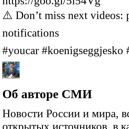
https://goo.gl/5i54Vg
⚠️ Don’t miss next videos: pr
notifications
#youcar #koenigseggjesko 
Об авторе СМИ
Новости России и мира, в
открытых источников, в к