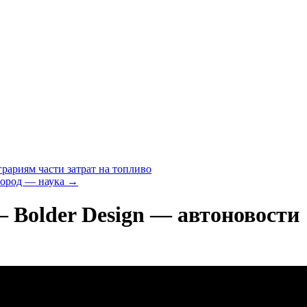
рариям части затрат на топливо
город — наука
→
older Design — автоновости