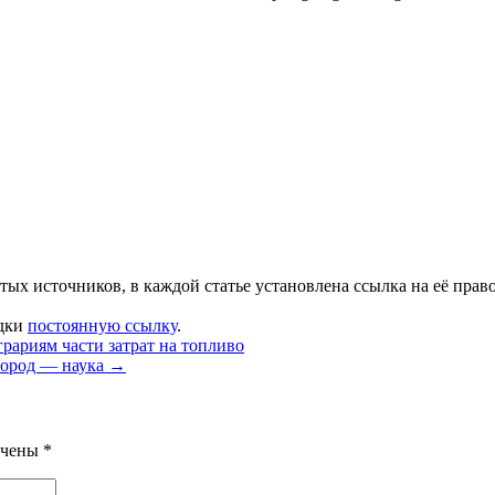
тых источников, в каждой статье установлена ссылка на её прав
адки
постоянную ссылку
.
рариям части затрат на топливо
город — наука
→
ечены
*