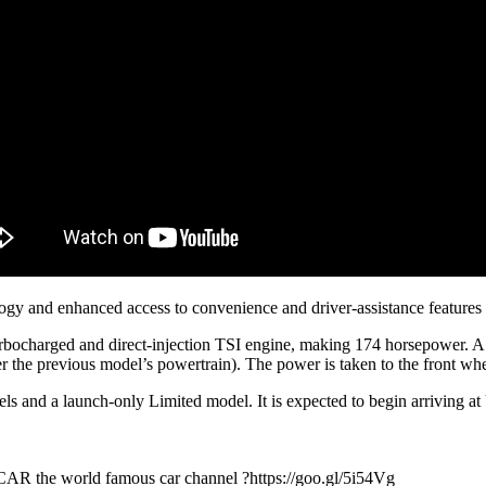
gy and enhanced access to convenience and driver-assistance features
rbocharged and direct-injection TSI engine, making 174 horsepower. A
r the previous model’s powertrain). The power is taken to the front whe
vels and a launch-only Limited model. It is expected to begin arriving 
CAR the world famous car channel ?https://goo.gl/5i54Vg